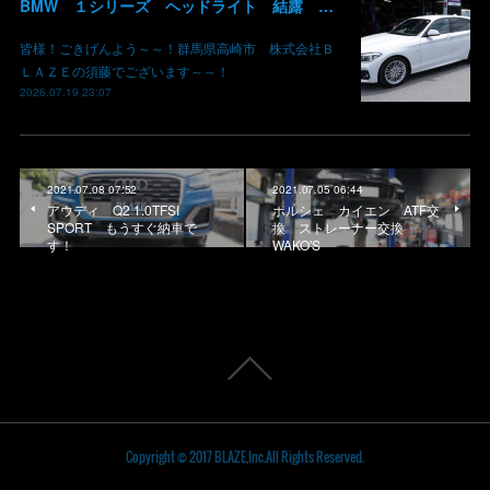
BMW １シリーズ ヘッドライト 結露 浸水 シーリング加工 水滴 株式会社BLAZE
皆様！ごきげんよう～～！群馬県高崎市 株式会社Ｂ
ＬＡＺＥの須藤でございます～～！
2026.07.19 23:07
2021.07.08 07:52
2021.07.05 06:44
アウディ Q2 1.0TFSI
ポルシェ カイエン ATF交
SPORT もうすぐ納車で
換 ストレーナー交換
す！
WAKO'S
Copyright © 2017 BLAZE,Inc.All Rights Reserved.