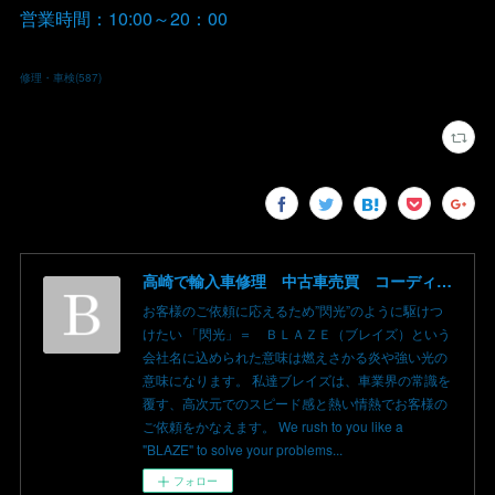
営業時間：10:00～20：00
修理・車検
(
587
)
高崎で輸入車修理 中古車売買 コーディングならBLAZE（ブレイズ）へ│BLAZE Total Car Support & Modify in Takasaki Gunma
お客様のご依頼に応えるため”閃光”のように駆けつ
けたい 「閃光」＝ ＢＬＡＺＥ（ブレイズ）という
会社名に込められた意味は燃えさかる炎や強い光の
意味になります。 私達ブレイズは、車業界の常識を
覆す、高次元でのスピード感と熱い情熱でお客様の
ご依頼をかなえます。 We rush to you like a
"BLAZE" to solve your problems...
フォロー