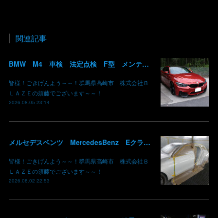
関連記事
BMW M4 車検 法定点検 F型 メンテナンス ロアアーム 交換 群馬 高崎
皆様！ごきげんよう～～！群馬県高崎市 株式会社Ｂ
ＬＡＺＥの須藤でございます～～！
2026.08.05 23:14
メルセデスベンツ MercedesBenz Eクラス 213 板金 鈑金 修理 ドア バンパー サイドスカート クォーターパネル 保険 群馬 高崎
皆様！ごきげんよう～～！群馬県高崎市 株式会社Ｂ
ＬＡＺＥの須藤でございます～～！
2026.08.02 22:53