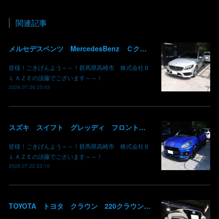
関連記事
メルセデスベンツ MercedesBenz Ｃクラス バッテリー サブバッテリー 交換 パナメリカーナグリル化 コマンドシステム SSD化 群馬 高崎
皆様！ごきげんよう～～！群馬県高崎市 株式会社Ｂ
ＬＡＺＥの須藤でございます～～！
2026.07.26 23:03
スズキ スイフト グレッディ フロントリップスポイラー リアウイング 塗装 カーボン クリア 持込み部品 取り付け 群馬 高崎
皆様！ごきげんよう～～！群馬県高崎市 株式会社Ｂ
ＬＡＺＥの須藤でございます～～！
2026.07.22 23:10
TOYOTA トヨタ クラウン 220クラウン 持ち込みマフラー交換 群馬県高崎市 株式会社BLAZE