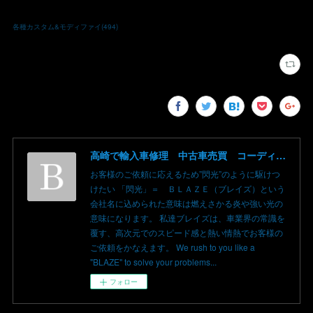
各種カスタム&モディファイ
(
494
)
高崎で輸入車修理 中古車売買 コーディングならBLAZE（ブレイズ）へ│BLAZE Total Car Support & Modify in Takasaki Gunma
お客様のご依頼に応えるため”閃光”のように駆けつ
けたい 「閃光」＝ ＢＬＡＺＥ（ブレイズ）という
会社名に込められた意味は燃えさかる炎や強い光の
意味になります。 私達ブレイズは、車業界の常識を
覆す、高次元でのスピード感と熱い情熱でお客様の
ご依頼をかなえます。 We rush to you like a
"BLAZE" to solve your problems...
フォロー