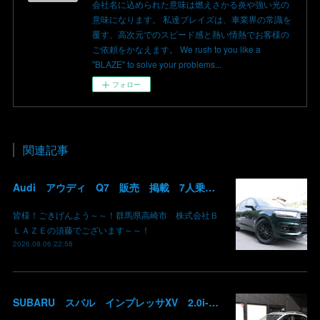
会社名に込められた意味は燃えさかる炎や強い光の
意味になります。 私達ブレイズは、車業界の常識を
覆す、高次元でのスピード感と熱い情熱でお客様の
ご依頼をかなえます。 We rush to you like a
"BLAZE" to solve your problems...
フォロー
関連記事
Audi アウディ Q7 販売 掲載 7人乗り リアモニター サンルーフ 車検整備2年付き 群馬 高崎
皆様！ごきげんよう～～！群馬県高崎市 株式会社Ｂ
ＬＡＺＥの須藤でございます～～！
2026.08.06 22:58
SUBARU スバル インプレッサXV 2.0i-L EyeSight AWD 御納車 GT7 群馬県高崎市 株式会社BLAZE