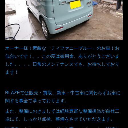
オーナー様！素敵な「ティファニーブルー」のお車！お
似合いです！。。この度は御用命、ありがとうございま
した。。。。日常のメンテナンスでも、お待ちしており
ます！
BLAZEでは販売・買取、新車・中古車に関わらずお車に
関する事全て承っております。
また、整備におきましては経験豊富な整備担当が自社工
場にて、しっかり点検、整備をさせていただきます。