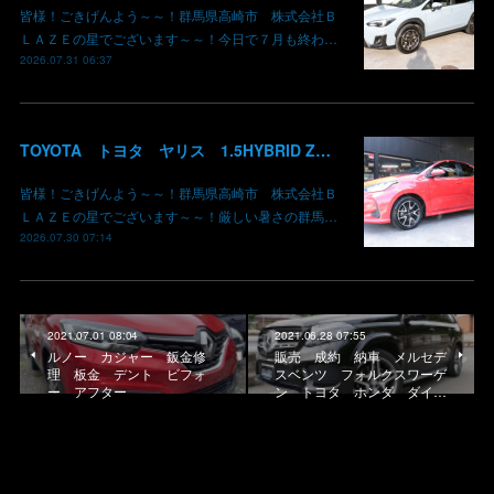
皆様！ごきげんよう～～！群馬県高崎市 株式会社Ｂ
ＬＡＺＥの星でございます～～！今日で７月も終わ…
2026.07.31 06:37
TOYOTA トヨタ ヤリス 1.5HYBRID Z 御納車 MXPH10 コーラルクリスタルシャイン 3U7 群馬県高崎市 株式会社BLAZE
皆様！ごきげんよう～～！群馬県高崎市 株式会社Ｂ
ＬＡＺＥの星でございます～～！厳しい暑さの群馬…
2026.07.30 07:14
2021.07.01 08:04
2021.06.28 07:55
ルノー カジャー 鈑金修
販売 成約 納車 メルセデ
理 板金 デント ビフォ
スベンツ フォルクスワーゲ
ー アフター
ン トヨタ ホンダ ダイ…