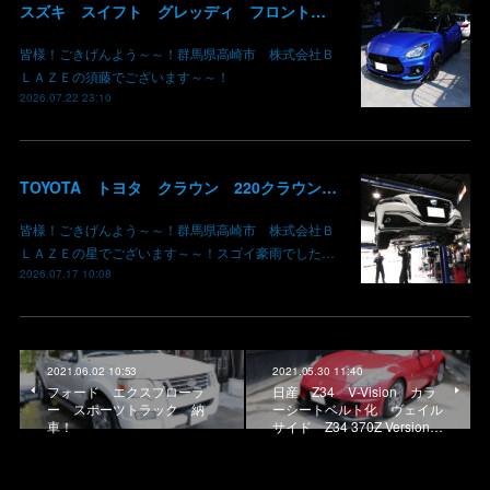
スズキ スイフト グレッディ フロントリップスポイラー リアウイング 塗装 カーボン クリア 持込み部品 取り付け 群馬 高崎
皆様！ごきげんよう～～！群馬県高崎市 株式会社Ｂ
ＬＡＺＥの須藤でございます～～！
2026.07.22 23:10
TOYOTA トヨタ クラウン 220クラウン 持ち込みマフラー交換 群馬県高崎市 株式会社BLAZE
皆様！ごきげんよう～～！群馬県高崎市 株式会社Ｂ
ＬＡＺＥの星でございます～～！スゴイ豪雨でした…
2026.07.17 10:08
2021.06.02 10:53
2021.05.30 11:40
フォード エクスプローラ
日産 Z34 V-Vision カラ
ー スポーツトラック 納
ーシートベルト化 ヴェイル
車！
サイド Z34 370Z Version…