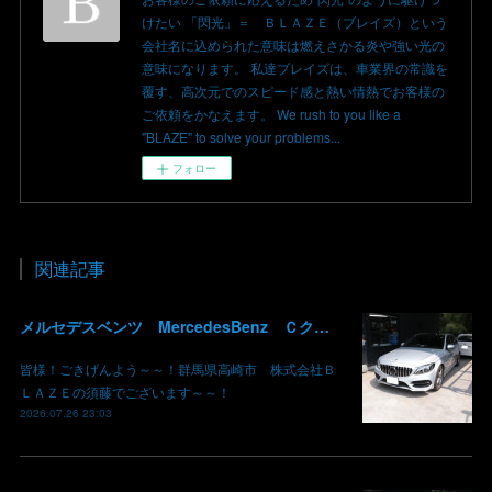
けたい 「閃光」＝ ＢＬＡＺＥ（ブレイズ）という
会社名に込められた意味は燃えさかる炎や強い光の
意味になります。 私達ブレイズは、車業界の常識を
覆す、高次元でのスピード感と熱い情熱でお客様の
ご依頼をかなえます。 We rush to you like a
"BLAZE" to solve your problems...
フォロー
関連記事
メルセデスベンツ MercedesBenz Ｃクラス バッテリー サブバッテリー 交換 パナメリカーナグリル化 コマンドシステム SSD化 群馬 高崎
皆様！ごきげんよう～～！群馬県高崎市 株式会社Ｂ
ＬＡＺＥの須藤でございます～～！
2026.07.26 23:03