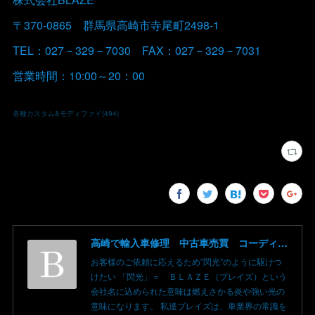
〒370-0865 群馬県高崎市寺尾町2498-1
TEL：027－329－7030 FAX：027－329－7031
営業時間：10:00～20：00
各種カスタム&モディファイ
(
494
)
高崎で輸入車修理 中古車売買 コーディングならBLAZE（ブレイズ）へ│BLAZE Total Car Support & Modify in Takasaki Gunma
お客様のご依頼に応えるため”閃光”のように駆けつ
けたい 「閃光」＝ ＢＬＡＺＥ（ブレイズ）という
会社名に込められた意味は燃えさかる炎や強い光の
意味になります。 私達ブレイズは、車業界の常識を