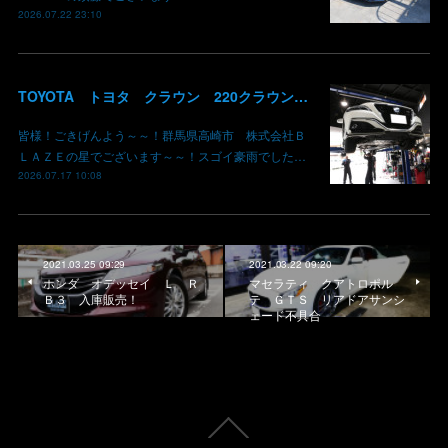
2026.07.22 23:10
TOYOTA トヨタ クラウン 220クラウン 持ち込みマフラー交換 群馬県高崎市 株式会社BLAZE
皆様！ごきげんよう～～！群馬県高崎市 株式会社Ｂ
ＬＡＺＥの星でございます～～！スゴイ豪雨でした…
2026.07.17 10:08
2021.03.25 09:29
2021.03.22 09:20
ホンダ オデッセイ Ｌ Ｒ
マセラティ クアトロポル
Ｂ３ 入庫販売！
テ ＧＴＳ リアドアサンシ
ェード不具合