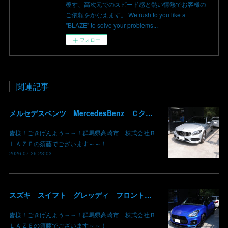
覆す、高次元でのスピード感と熱い情熱でお客様の
ご依頼をかなえます。 We rush to you like a
"BLAZE" to solve your problems...
フォロー
関連記事
メルセデスベンツ MercedesBenz Ｃクラス バッテリー サブバッテリー 交換 パナメリカーナグリル化 コマンドシステム SSD化 群馬 高崎
皆様！ごきげんよう～～！群馬県高崎市 株式会社Ｂ
ＬＡＺＥの須藤でございます～～！
2026.07.26 23:03
スズキ スイフト グレッディ フロントリップスポイラー リアウイング 塗装 カーボン クリア 持込み部品 取り付け 群馬 高崎
皆様！ごきげんよう～～！群馬県高崎市 株式会社Ｂ
ＬＡＺＥの須藤でございます～～！