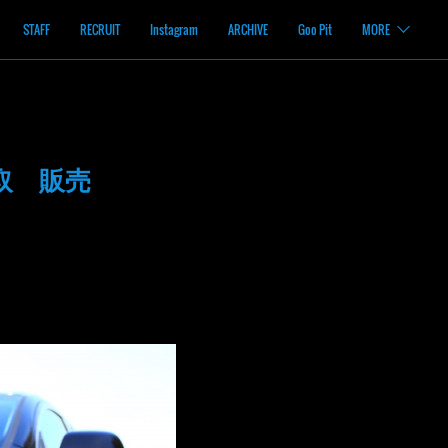
STAFF
RECRUIT
Instagram
ARCHIVE
Goo Pit
MORE
取 販売