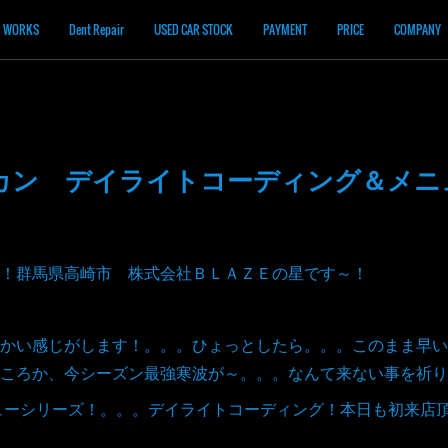
WORKS
Dent Repair
USED CAR STOCK
PAYMENT
PRICE
COMPANY
カン デイライトコーディング＆メニ
！群馬県高崎市 株式会社ＢＬＡＺＥの星です～！
かい感じがします！。。。ひょっとしたら。。。このまま早い
どころか、今シーズン最強寒波が～。。。なんて来ない事を祈
ニューシリーズ！。。。デイライトコーディング！本日も初来店