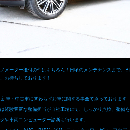
ノメーター後付の件はもちろん！日頃のメンテナンスまで、BL
、お待ちしております！
取、新車・中古車に関わらずお車に関する事全て承っております
は経験豊富な整備担当が自社工場にて、しっかり点検、整備を
グや車両コンピューター診断も行います。
 ベンツ AMG BMW VW フォルクスワーゲン アウデ