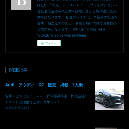
けたい 「閃光」＝ ＢＬＡＺＥ（ブレイズ）という
会社名に込められた意味は燃えさかる炎や強い光の
意味になります。 私達ブレイズは、車業界の常識を
覆す、高次元でのスピード感と熱い情熱でお客様の
ご依頼をかなえます。 We rush to you like a
"BLAZE" to solve your problems...
フォロー
関連記事
Audi アウディ Q7 販売 掲載 7人乗り リアモニター サンルーフ 車検整備2年付き 群馬 高崎
皆様！ごきげんよう～～！群馬県高崎市 株式会社Ｂ
ＬＡＺＥの須藤でございます～～！
2026.08.06 22:58