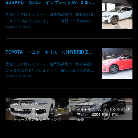
SUBARU スバル インプレッサXV 2.0i-L EyeSight AWD 御納車 GT7 群馬県高崎市 株式会社BLAZE
皆様！ごきげんよう～～！群馬県高崎市 株式会社Ｂ
ＬＡＺＥの星でございます～～！今日で７月も終わ…
2026.07.31 06:37
TOYOTA トヨタ ヤリス 1.5HYBRID Z 御納車 MXPH10 コーラルクリスタルシャイン 3U7 群馬県高崎市 株式会社BLAZE
皆様！ごきげんよう～～！群馬県高崎市 株式会社Ｂ
ＬＡＺＥの星でございます～～！厳しい暑さの群馬…
2026.07.30 07:14
2020.09.27 09:09
2020.09.25 11:45
フォルクスワーゲン トゥア
メルセデスベンツ Cクラス
レグ ハイブリッド ブルー
ワゴン S204後期 在庫
トゥース有効化コーディング
販売