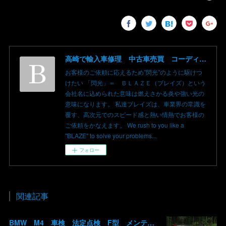
高崎で輸入車修理 中古車売買 コーディングならBLAZE（ブレイズ）へ│BLAZE Total Car Support & Modify in Takasaki Gunma
お客様のご依頼に応えるため”閃光”のように駆けつ
けたい 「閃光」＝ ＢＬＡＺＥ（ブレイズ）という
会社名に込められた意味は燃えさかる炎や強い光の
意味になります。 私達ブレイズは、車業界の常識を
覆す、高次元でのスピード感と熱い情熱でお客様の
ご依頼をかなえます。 We rush to you like a
"BLAZE" to solve your problems...
フォロー
関連記事
BMW M4 車検 法定点検 F型 メンテナンス ロアアーム 交換 群馬 高崎