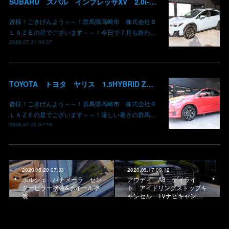
SUBARU スバル インプレッサXV 2.0i-L EyeSight AWD 御納車 GT7 群馬県高崎市 株式会社BLAZE
皆様！ごきげんよう～～！群馬県高崎市 株式会社Ｂ
ＬＡＺＥの星でございます～～！今日で７月も終わ…
2026.07.31 06:37
TOYOTA トヨタ ヤリス 1.5HYBRID Z 御納車 MXPH10 コーラルクリスタルシャイン 3U7 群馬県高崎市 株式会社BLAZE
皆様！ごきげんよう～～！群馬県高崎市 株式会社Ｂ
ＬＡＺＥの星でございます～～！厳しい暑さの群馬…
2026.07.30 07:14
2020.05.20 07:33
2020.05.17 09:12
ポルシェ パナメーラ セン
アウディ A8 デイライ
ターピラー塗装&ホイール塗
ト アイドリングストップキ
装
ャンセル TVナビキャン…