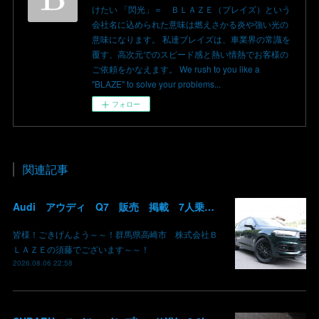
けたい 「閃光」＝ ＢＬＡＺＥ（ブレイズ）という
会社名に込められた意味は燃えさかる炎や強い光の
意味になります。 私達ブレイズは、車業界の常識を
覆す、高次元でのスピード感と熱い情熱でお客様の
ご依頼をかなえます。 We rush to you like a
"BLAZE" to solve your problems...
フォロー
関連記事
Audi アウディ Q7 販売 掲載 7人乗り リアモニター サンルーフ 車検整備2年付き 群馬 高崎
皆様！ごきげんよう～～！群馬県高崎市 株式会社Ｂ
ＬＡＺＥの須藤でございます～～！
2026.08.06 22:58