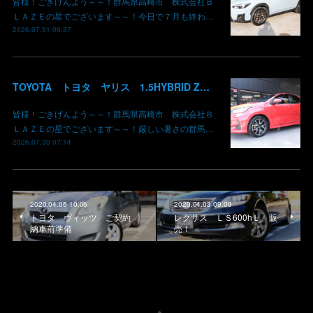
皆様！ごきげんよう～～！群馬県高崎市 株式会社Ｂ
ＬＡＺＥの星でございます～～！今日で７月も終わ…
2026.07.31 06:37
TOYOTA トヨタ ヤリス 1.5HYBRID Z 御納車 MXPH10 コーラルクリスタルシャイン 3U7 群馬県高崎市 株式会社BLAZE
皆様！ごきげんよう～～！群馬県高崎市 株式会社Ｂ
ＬＡＺＥの星でございます～～！厳しい暑さの群馬…
2026.07.30 07:14
2020.04.05 10:06
2020.04.03 09:09
トヨタ ヴィッツ ご契約
レクサス ＬＳ600hＬ 販
納車前準備
売！