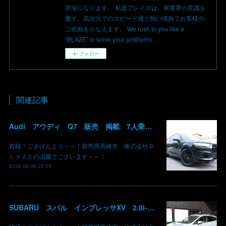
意味になります。 私達ブレイズは、車業界の常識を
覆す、高次元でのスピード感と熱い情熱でお客様の
ご依頼をかなえます。 We rush to you like a
"BLAZE" to solve your problems...
フォロー
関連記事
Audi アウディ Q7 販売 掲載 7人乗り リアモニター サンルーフ 車検整備2年付き 群馬 高崎
皆様！ごきげんよう～～！群馬県高崎市 株式会社Ｂ
ＬＡＺＥの須藤でございます～～！
2026.08.06 22:58
SUBARU スバル インプレッサXV 2.0i-L EyeSight AWD 御納車 GT7 群馬県高崎市 株式会社BLAZE