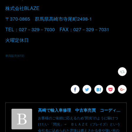
株式会社BLAZE
〒370-0865 群馬県高崎市寺尾町2498-1
TEL：027－329－7030 FAX：027－329－7031
火曜定休日
車両販売
(
672
)
高崎で輸入車修理 中古車売買 コーディングならBLAZE（ブレイズ）へ│BLAZE Total Car Support & Modify in Takasaki Gunma
お客様のご依頼に応えるため”閃光”のように駆けつ
けたい 「閃光」＝ ＢＬＡＺＥ（ブレイズ）という
会社名に込められた意味は燃えさかる炎や強い光の