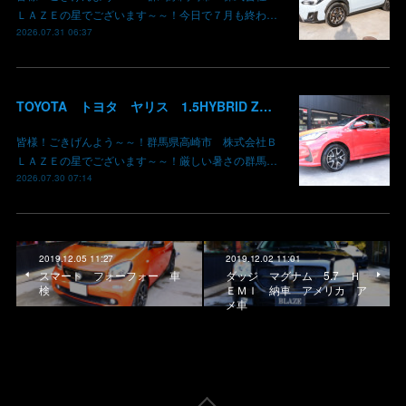
ＬＡＺＥの星でございます～～！今日で７月も終わ…
2026.07.31 06:37
TOYOTA トヨタ ヤリス 1.5HYBRID Z 御納車 MXPH10 コーラルクリスタルシャイン 3U7 群馬県高崎市 株式会社BLAZE
皆様！ごきげんよう～～！群馬県高崎市 株式会社Ｂ
ＬＡＺＥの星でございます～～！厳しい暑さの群馬…
2026.07.30 07:14
2019.12.05 11:27
2019.12.02 11:01
スマート フォーフォー 車
ダッジ マグナム 5.7 Ｈ
検
ＥＭＩ 納車 アメリカ ア
メ車