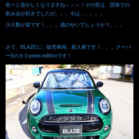
色々と急がしくなりますね～～～！その昔は、団体での
飲み会が好きでしたが。。。今は、。。。。
少人数が楽です！。。。歳のせいでしょうか？。。。
さて、BLAZEに、販売車両、新入庫です！。。。クーパ
ーSの６０years editionです！