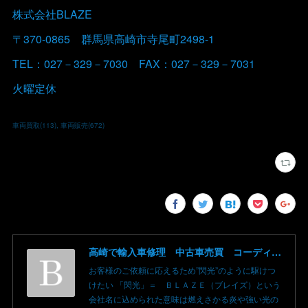
株式会社BLAZE
〒370-0865 群馬県高崎市寺尾町2498-1
TEL：027－329－7030 FAX：027－329－7031
火曜定休
車両買取
(
113
)
車両販売
(
672
)
高崎で輸入車修理 中古車売買 コーディングならBLAZE（ブレイズ）へ│BLAZE Total Car Support & Modify in Takasaki Gunma
お客様のご依頼に応えるため”閃光”のように駆けつ
けたい 「閃光」＝ ＢＬＡＺＥ（ブレイズ）という
会社名に込められた意味は燃えさかる炎や強い光の