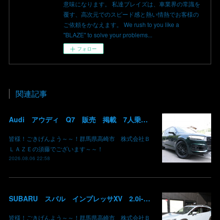
意味になります。 私達ブレイズは、車業界の常識を
覆す、高次元でのスピード感と熱い情熱でお客様の
ご依頼をかなえます。 We rush to you like a
"BLAZE" to solve your problems...
フォロー
関連記事
Audi アウディ Q7 販売 掲載 7人乗り リアモニター サンルーフ 車検整備2年付き 群馬 高崎
皆様！ごきげんよう～～！群馬県高崎市 株式会社Ｂ
ＬＡＺＥの須藤でございます～～！
2026.08.06 22:58
SUBARU スバル インプレッサXV 2.0i-L EyeSight AWD 御納車 GT7 群馬県高崎市 株式会社BLAZE
皆様！ごきげんよう～～！群馬県高崎市 株式会社Ｂ