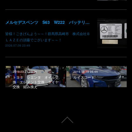
メルセデスベンツ S63 W222 バッテリー低下 車両エレクトリカルシステムエラー リチウムイオンバッテリー復旧 バッテリー上がり 充電できない ベンツ修理 現車無し修理 群馬県 高崎
皆様！ごきげんよう～～！群馬県高崎市 株式会社Ｂ
ＬＡＺＥの須藤でございます～～！
2026.07.09 23:49
2019.03.21 09:24
2019.03.19 05:44
トヨタ シエンタ オイル交
ルイスコード
換 エレメント交換 タイヤ
交換 組み換え