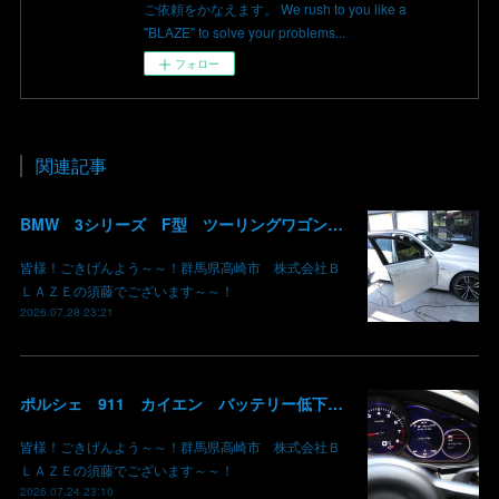
ご依頼をかなえます。 We rush to you like a
"BLAZE" to solve your problems...
フォロー
関連記事
BMW 3シリーズ F型 ツーリングワゴン コーディング デイライト 有効化 群馬 高崎
皆様！ごきげんよう～～！群馬県高崎市 株式会社Ｂ
ＬＡＺＥの須藤でございます～～！
2026.07.28 23:21
ポルシェ 911 カイエン バッテリー低下 車両エレクトリカルシステムエラー リチウムイオンバッテリー復旧 バッテリー上がり 充電できない ポルシェ修理 現車無し修理 群馬県 高崎 株式会社BLAZE
皆様！ごきげんよう～～！群馬県高崎市 株式会社Ｂ
ＬＡＺＥの須藤でございます～～！
2026.07.24 23:10