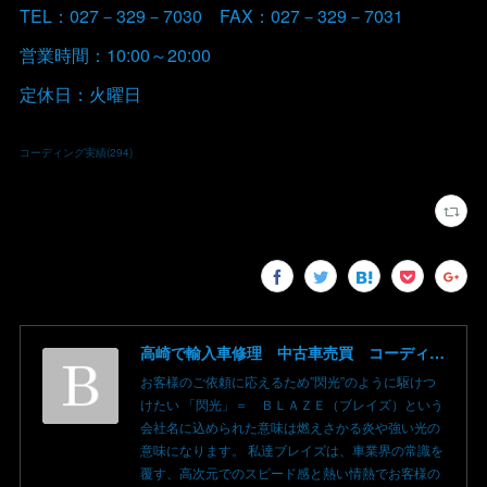
TEL：027－329－7030 FAX：027－329－7031
営業時間：10:00～20:00
定休日：火曜日
コーディング実績
(
294
)
高崎で輸入車修理 中古車売買 コーディングならBLAZE（ブレイズ）へ│BLAZE Total Car Support & Modify in Takasaki Gunma
お客様のご依頼に応えるため”閃光”のように駆けつ
けたい 「閃光」＝ ＢＬＡＺＥ（ブレイズ）という
会社名に込められた意味は燃えさかる炎や強い光の
意味になります。 私達ブレイズは、車業界の常識を
覆す、高次元でのスピード感と熱い情熱でお客様の