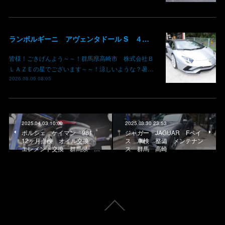
ランボルギーニ アヴェンタドール S ４輪操舵チェックランプ点灯 修理入庫 群馬県高崎市 株式会社BLAZE
皆様！ごきげんよう～～！群馬県高崎市 株式会社Ｂ
ＬＡＺＥの星でございます～～！涼しいような？暑…
2026.08.05 08:05
2025.04.03 10:00
2025.03.30 23:53
ポルシェ ケイマン 981
ジャガー JAGUAR Fペイ
12ヶ月点検 オイル交換
ス 車検 整備 メンテナン
エレメント交換 群馬県 …
ス 群馬 高崎