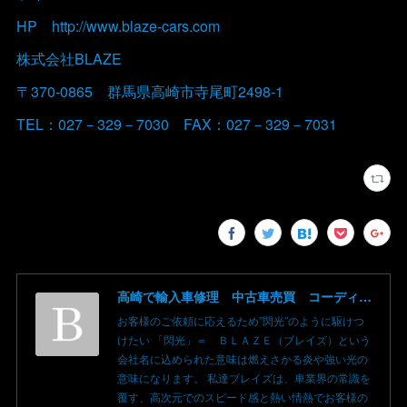
HP http://www.blaze-cars.com
株式会社BLAZE
〒370-0865 群馬県高崎市寺尾町2498-1
TEL：027－329－7030 FAX：027－329－7031
高崎で輸入車修理 中古車売買 コーディングならBLAZE（ブレイズ）へ│BLAZE Total Car Support & Modify in Takasaki Gunma
お客様のご依頼に応えるため”閃光”のように駆けつ
けたい 「閃光」＝ ＢＬＡＺＥ（ブレイズ）という
会社名に込められた意味は燃えさかる炎や強い光の
意味になります。 私達ブレイズは、車業界の常識を
覆す、高次元でのスピード感と熱い情熱でお客様の