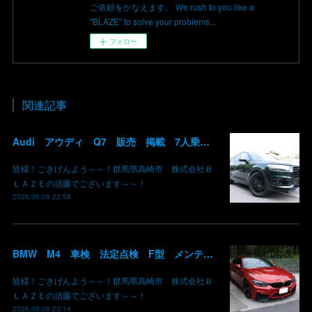
ご依頼をかなえます。 We rush to you like a
"BLAZE" to solve your problems...
フォロー
関連記事
Audi アウディ Q7 販売 掲載 7人乗り リアモニター サンルーフ 車検整備2年付き 群馬 高崎
皆様！ごきげんよう～～！群馬県高崎市 株式会社Ｂ
ＬＡＺＥの須藤でございます～～！
2026.08.06 22:58
BMW M4 車検 法定点検 F型 メンテナンス ロアアーム 交換 群馬 高崎
皆様！ごきげんよう～～！群馬県高崎市 株式会社Ｂ
ＬＡＺＥの須藤でございます～～！
2026.08.05 23:14