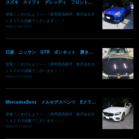
スズキ スイフト グレッディ フロントリップスポイラー リアウイング 塗装 カーボン クリア 持込み部品 取り付け 群馬 高崎
皆様！ごきげんよう～～！群馬県高崎市 株式会社Ｂ
ＬＡＺＥの須藤でございます～～！
2026.07.22 23:10
日産 ニッサン GTR ボンネット 磨き コーティング 線キズ G'ZOX 群馬 高崎
皆様！ごきげんよう～～！群馬県高崎市 株式会社Ｂ
ＬＡＺＥの須藤でございます～～！
2026.07.17 23:36
MercedesBenz メルセデスベンツ Eクラス W213 パネル木目 エアコンルーバー アンビエントライト リアディフューザー 取り付け ブレーキキャリパー 鈑金 板金 塗装 群馬 高崎
皆様！ごきげんよう～～！群馬県高崎市 株式会社Ｂ
ＬＡＺＥの須藤でございます～～！
2026.07.11 23:14