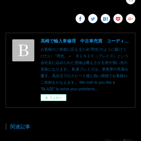
高崎で輸入車修理 中古車売買 コーディングならBLAZE（ブレイズ）へ│BLAZE Total Car Support & Modify in Takasaki Gunma
お客様のご依頼に応えるため”閃光”のように駆けつ
けたい 「閃光」＝ ＢＬＡＺＥ（ブレイズ）という
会社名に込められた意味は燃えさかる炎や強い光の
意味になります。 私達ブレイズは、車業界の常識を
覆す、高次元でのスピード感と熱い情熱でお客様の
ご依頼をかなえます。 We rush to you like a
"BLAZE" to solve your problems...
フォロー
関連記事