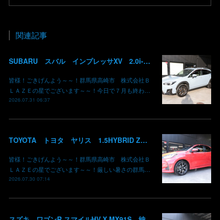
関連記事
SUBARU スバル インプレッサXV 2.0i-L EyeSight AWD 御納車 GT7 群馬県高崎市 株式会社BLAZE
皆様！ごきげんよう～～！群馬県高崎市 株式会社Ｂ
ＬＡＺＥの星でございます～～！今日で７月も終わ…
2026.07.31 06:37
TOYOTA トヨタ ヤリス 1.5HYBRID Z 御納車 MXPH10 コーラルクリスタルシャイン 3U7 群馬県高崎市 株式会社BLAZE
皆様！ごきげんよう～～！群馬県高崎市 株式会社Ｂ
ＬＡＺＥの星でございます～～！厳しい暑さの群馬…
2026.07.30 07:14
スズキ ワゴンR スマイルHV X MX91S 納車 群馬県高崎市 株式会社BLAZE