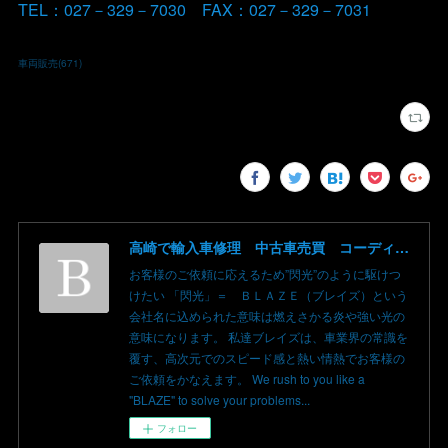
TEL：027－329－7030 FAX：027－329－7031
車両販売
(
671
)
高崎で輸入車修理 中古車売買 コーディングならBLAZE（ブレイズ）へ│BLAZE Total Car Support & Modify in Takasaki Gunma
お客様のご依頼に応えるため”閃光”のように駆けつ
けたい 「閃光」＝ ＢＬＡＺＥ（ブレイズ）という
会社名に込められた意味は燃えさかる炎や強い光の
意味になります。 私達ブレイズは、車業界の常識を
覆す、高次元でのスピード感と熱い情熱でお客様の
ご依頼をかなえます。 We rush to you like a
"BLAZE" to solve your problems...
フォロー