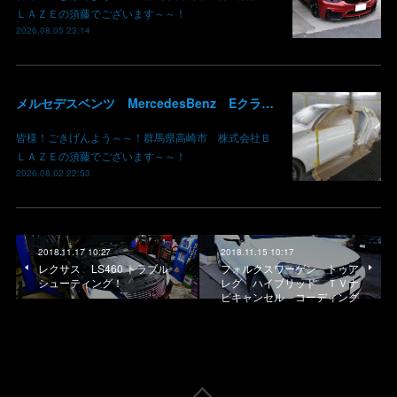
ＬＡＺＥの須藤でございます～～！
2026.08.05 23:14
メルセデスベンツ MercedesBenz Eクラス 213 板金 鈑金 修理 ドア バンパー サイドスカート クォーターパネル 保険 群馬 高崎
皆様！ごきげんよう～～！群馬県高崎市 株式会社Ｂ
ＬＡＺＥの須藤でございます～～！
2026.08.02 22:53
2018.11.17 10:27
2018.11.15 10:17
レクサス LS460 トラブル
フォルクスワーゲン トゥア
シューティング！
レグ ハイブリッド ＴＶナ
ビキャンセル コーディング