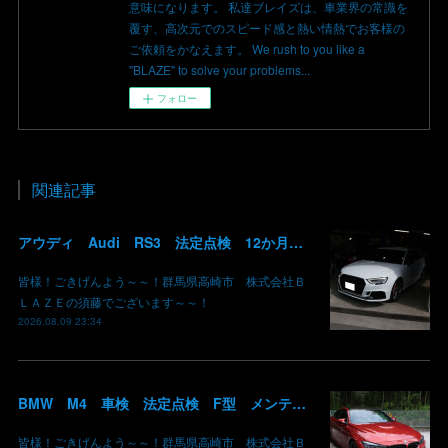
意味になります。 私達ブレイズは、車業界の常識を
覆す、高次元でのスピード感と熱い情熱でお客様の
ご依頼をかなえます。 We rush to you like a
"BLAZE" to solve your problems...
フォロー
関連記事
アウディ Audi RS3 法定点検 12か月点検 エンジンオイル 交換 WAKO'S ワコーズ グーピット 群馬 高崎
皆様！ごきげんよう～～！群馬県高崎市 株式会社Ｂ
ＬＡＺＥの須藤でございます～～！
2026.08.09 23:34
BMW M4 車検 法定点検 F型 メンテナンス ロアアーム 交換 群馬 高崎
皆様！ごきげんよう～～！群馬県高崎市 株式会社Ｂ