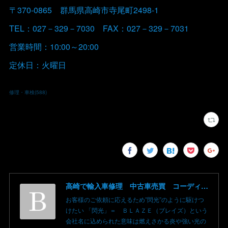
〒370-0865 群馬県高崎市寺尾町2498-1
TEL：027－329－7030 FAX：027－329－7031
営業時間：10:00～20:00
定休日：火曜日
修理・車検
(
588
)
高崎で輸入車修理 中古車売買 コーディングならBLAZE（ブレイズ）へ│BLAZE Total Car Support & Modify in Takasaki Gunma
お客様のご依頼に応えるため”閃光”のように駆けつ
けたい 「閃光」＝ ＢＬＡＺＥ（ブレイズ）という
会社名に込められた意味は燃えさかる炎や強い光の