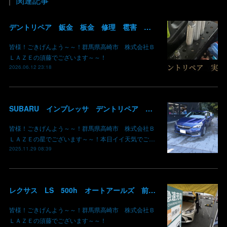
関連記事
デントリペア 鈑金 板金 修理 雹害 ヒョウ 埼玉県 入間市 飯能市 神奈川県 横浜市 入庫可能 即 修理 群馬 高崎
皆様！ごきげんよう～～！群馬県高崎市 株式会社Ｂ
ＬＡＺＥの須藤でございます～～！
2026.06.12 23:18
SUBARU インプレッサ デントリペア 雹災修理完了 群馬県 高崎市 株式会社BLAZE
皆様！ごきげんよう～～！群馬県高崎市 株式会社Ｂ
ＬＡＺＥの星でございます～～！本日イイ天気でご…
2025.11.29 08:39
レクサス LS 500h オートアールズ 前橋みなみモール店 パワーモールフェス イベント デントリペア 鈑金修理 塗装 出店 キズ へこみ 国産車 輸入車 雹 群馬 高崎 前橋
皆様！ごきげんよう～～！群馬県高崎市 株式会社Ｂ
ＬＡＺＥの須藤でございます～～！