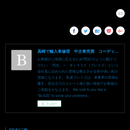
高崎で輸入車修理 中古車売買 コーディングならBLAZE（ブレイズ）へ│BLAZE Total Car Support & Modify in Takasaki Gunma
お客様のご依頼に応えるため”閃光”のように駆けつ
けたい 「閃光」＝ ＢＬＡＺＥ（ブレイズ）という
会社名に込められた意味は燃えさかる炎や強い光の
意味になります。 私達ブレイズは、車業界の常識を
覆す、高次元でのスピード感と熱い情熱でお客様の
ご依頼をかなえます。 We rush to you like a
"BLAZE" to solve your problems...
フォロー