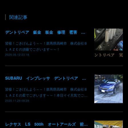
関連記事
デントリペア 鈑金 板金 修理 雹害 ヒョウ 埼玉県 入間市 飯能市 神奈川県 横浜市 入庫可能 即 修理 群馬 高崎
皆様！ごきげんよう～～！群馬県高崎市 株式会社Ｂ
ＬＡＺＥの須藤でございます～～！
2026.06.12 23:18
SUBARU インプレッサ デントリペア 雹災修理完了 群馬県 高崎市 株式会社BLAZE
皆様！ごきげんよう～～！群馬県高崎市 株式会社Ｂ
ＬＡＺＥの星でございます～～！本日イイ天気でご…
2025.11.29 08:39
レクサス LS 500h オートアールズ 前橋みなみモール店 パワーモールフェス イベント デントリペア 鈑金修理 塗装 出店 キズ へこみ 国産車 輸入車 雹 群馬 高崎 前橋