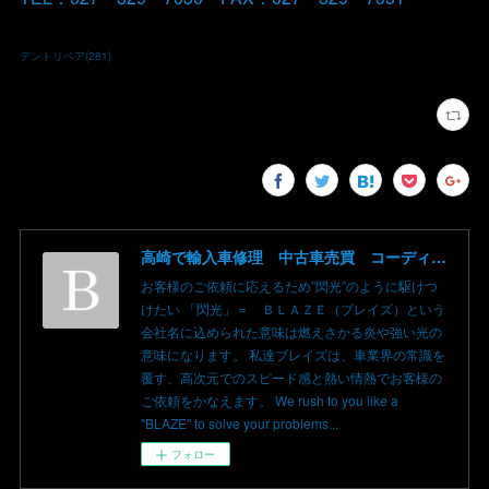
デントリペア
(
281
)
高崎で輸入車修理 中古車売買 コーディングならBLAZE（ブレイズ）へ│BLAZE Total Car Support & Modify in Takasaki Gunma
お客様のご依頼に応えるため”閃光”のように駆けつ
けたい 「閃光」＝ ＢＬＡＺＥ（ブレイズ）という
会社名に込められた意味は燃えさかる炎や強い光の
意味になります。 私達ブレイズは、車業界の常識を
覆す、高次元でのスピード感と熱い情熱でお客様の
ご依頼をかなえます。 We rush to you like a
"BLAZE" to solve your problems...
フォロー