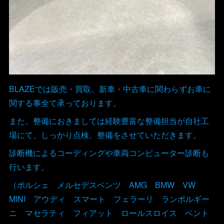
BLAZEでは販売・買取、新車・中古車に関わらずお車に
関する事全て承っております。
また、整備におきましては経験豊富な整備担当が自社工
場にて、しっかり点検、整備をさせていただきます。
診断機によるコーディングや車両コンピューター診断も
行います。
（ポルシェ メルセデスベンツ AMG BMW VW
MINI アウディ スマート フェラーリ ランボルギー
ニ マセラティ フィアット ロールスロイス ベント