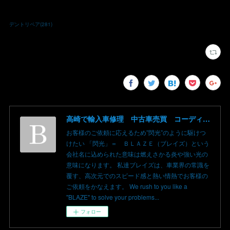
デントリペア
(
281
)
高崎で輸入車修理 中古車売買 コーディングならBLAZE（ブレイズ）へ│BLAZE Total Car Support & Modify in Takasaki Gunma
お客様のご依頼に応えるため”閃光”のように駆けつ
けたい 「閃光」＝ ＢＬＡＺＥ（ブレイズ）という
会社名に込められた意味は燃えさかる炎や強い光の
意味になります。 私達ブレイズは、車業界の常識を
覆す、高次元でのスピード感と熱い情熱でお客様の
ご依頼をかなえます。 We rush to you like a
"BLAZE" to solve your problems...
フォロー