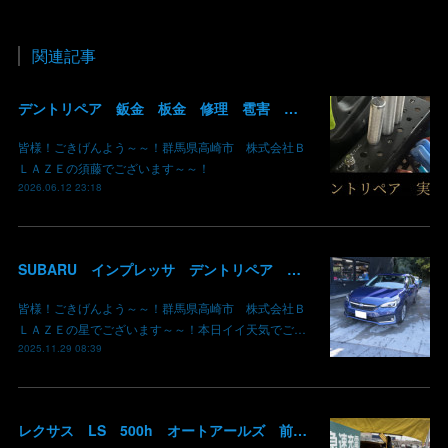
関連記事
デントリペア 鈑金 板金 修理 雹害 ヒョウ 埼玉県 入間市 飯能市 神奈川県 横浜市 入庫可能 即 修理 群馬 高崎
皆様！ごきげんよう～～！群馬県高崎市 株式会社Ｂ
ＬＡＺＥの須藤でございます～～！
2026.06.12 23:18
SUBARU インプレッサ デントリペア 雹災修理完了 群馬県 高崎市 株式会社BLAZE
皆様！ごきげんよう～～！群馬県高崎市 株式会社Ｂ
ＬＡＺＥの星でございます～～！本日イイ天気でご…
2025.11.29 08:39
レクサス LS 500h オートアールズ 前橋みなみモール店 パワーモールフェス イベント デントリペア 鈑金修理 塗装 出店 キズ へこみ 国産車 輸入車 雹 群馬 高崎 前橋