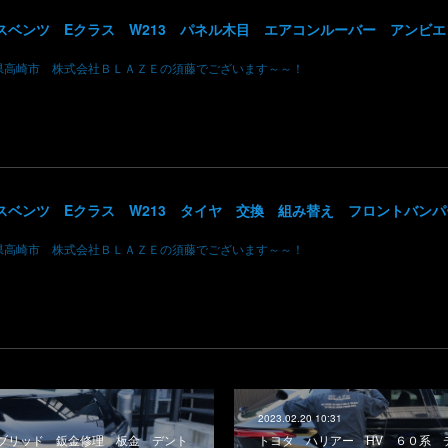
県高崎市 株式会社ＢＬＡＺＥの須藤でございます～～！
県高崎市 株式会社ＢＬＡＺＥの須藤でございます～～！
2023.02.20 10:31
ブリッド 鈑金修理 板金 デント
トヨタ ハリアー HV ６０系 