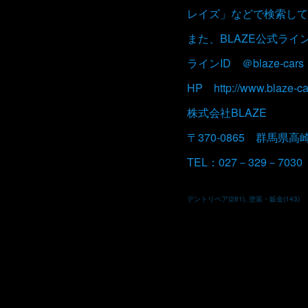
レイズ」などで検索して
また、BLAZE公式ラ
ラインID ＠blaze-cars
HP http://www.blaze-ca
株式会社BLAZE
〒370-0865 群馬県高
TEL：027－329－7030
デントリペア
(
281
)
塗装・鈑金
(
143
)