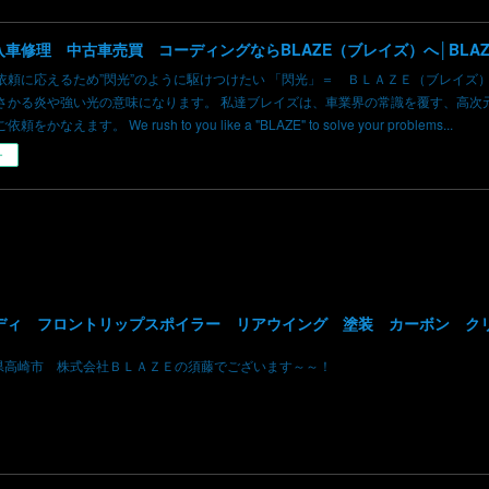
依頼に応えるため”閃光”のように駆けつけたい 「閃光」＝ ＢＬＡＺＥ（ブレイズ
さかる炎や強い光の意味になります。 私達ブレイズは、車業界の常識を覆す、高次
かなえます。 We rush to you like a "BLAZE" to solve your problems...
ー
県高崎市 株式会社ＢＬＡＺＥの須藤でございます～～！