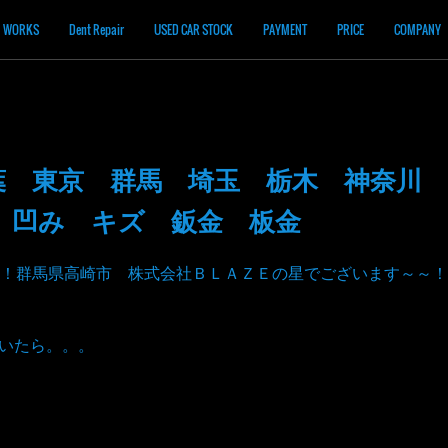
WORKS
Dent Repair
USED CAR STOCK
PAYMENT
PRICE
COMPANY
葉 東京 群馬 埼玉 栃木 神奈川
 凹み キズ 鈑金 板金
！群馬県高崎市 株式会社ＢＬＡＺＥの星でございます～～！
見ていたら。。。