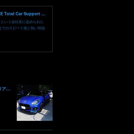
高崎で輸入車修理 中古車売買 コーディングならBLAZE（ブレイズ）へ│BLAZE Total Car Support & Modify in Takasaki Gunma
）という会社名に込められた
元でのスピード感と熱い情熱
スズキ スイフト グレッディ フロントリップスポイラー リアウイング 塗装 カーボン クリア 持込み部品 取り付け 群馬 高崎