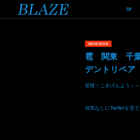
TOP
2023.02.20 12:47
雹 関東 千
デントリペア
皆様！ごきげんよう～～
何気なしにTwitterを