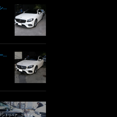
MercedesBenz メルセデスベンツ Eクラス W213 パネル木目 エアコンルーバー アンビエントライト リアディフューザー 取り付け ブレーキキャリパー 鈑金 板金 塗装 群馬 高崎
MercedesBenz メルセデスベンツ Eクラス W213 タイヤ 交換 組み替え フロントバンパー サイドスカート 鈑金修理 板金 塗装 群馬 高崎
デントリペア コーティ