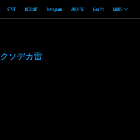
STAFF
RECRUIT
Instagram
ARCHIVE
Goo Pit
MORE
 クソデカ雷