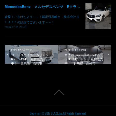
MercedesBenz メルセデスベンツ Eクラス W213 タイヤ 交換 組み替え フロントバンパー サイドスカート 鈑金修理 板金 塗装 群馬 高崎
皆様！ごきげんよう～～！群馬県高崎市 株式会社Ｂ
ＬＡＺＥの須藤でございます～～！
2026.07.01 23:48
2022.12.04 07:13
2022.12.02 09:43
ロールスロイス カリナン
マイバッハ ６２ V12
6.75 4WD 絶賛販売
BITURBO 5.5L 絶賛販売
中！ 群馬県 高崎市
中！ 群馬県 高崎市
Copyright © 2017 BLAZE,Inc.All Rights Reserved.