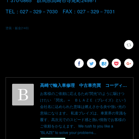
〒370-0865 群馬県高崎市寺尾町2498-1
TEL：027－329－7030 FAX：027－329－7031
塗装・鈑金
(
143
)
高崎で輸入車修理 中古車売買 コーディングならBLAZE（ブレイズ）へ│BLAZE Total Car Support & Modify in Takasaki Gunma
お客様のご依頼に応えるため”閃光”のように駆けつ
けたい 「閃光」＝ ＢＬＡＺＥ（ブレイズ）という
会社名に込められた意味は燃えさかる炎や強い光の
意味になります。 私達ブレイズは、車業界の常識を
覆す、高次元でのスピード感と熱い情熱でお客様の
ご依頼をかなえます。 We rush to you like a
"BLAZE" to solve your problems...