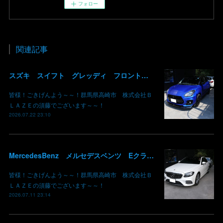
フォロー
関連記事
スズキ スイフト グレッディ フロントリップスポイラー リアウイング 塗装 カーボン クリア 持込み部品 取り付け 群馬 高崎
皆様！ごきげんよう～～！群馬県高崎市 株式会社Ｂ
ＬＡＺＥの須藤でございます～～！
2026.07.22 23:10
MercedesBenz メルセデスベンツ Eクラス W213 パネル木目 エアコンルーバー アンビエントライト リアディフューザー 取り付け ブレーキキャリパー 鈑金 板金 塗装 群馬 高崎
皆様！ごきげんよう～～！群馬県高崎市 株式会社Ｂ
ＬＡＺＥの須藤でございます～～！
2026.07.11 23:14