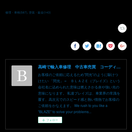
修理・車検
(
587
)
塗装・鈑金
(
143
)
高崎で輸入車修理 中古車売買 コーディングならBLAZE（ブレイズ）へ│BLAZE Total Car Support & Modify in Takasaki Gunma
お客様のご依頼に応えるため”閃光”のように駆けつ
けたい 「閃光」＝ ＢＬＡＺＥ（ブレイズ）という
会社名に込められた意味は燃えさかる炎や強い光の
意味になります。 私達ブレイズは、車業界の常識を
覆す、高次元でのスピード感と熱い情熱でお客様の
ご依頼をかなえます。 We rush to you like a
"BLAZE" to solve your problems...
フォロー