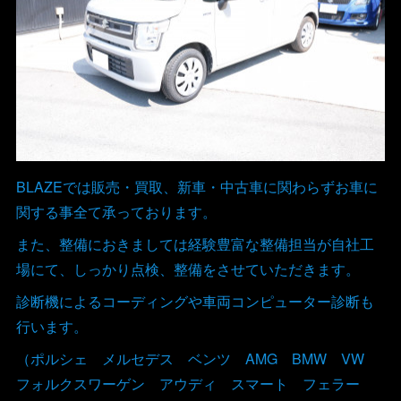
BLAZEでは販売・買取、新車・中古車に関わらずお車に
関する事全て承っております。
また、整備におきましては経験豊富な整備担当が自社工
場にて、しっかり点検、整備をさせていただきます。
診断機によるコーディングや車両コンピューター診断も
行います。
（ポルシェ メルセデス ベンツ AMG BMW VW
フォルクスワーゲン アウディ スマート フェラー