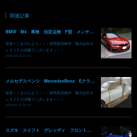
関連記事
BMW M4 車検 法定点検 F型 メンテナンス ロアアーム 交換 群馬 高崎
皆様！ごきげんよう～～！群馬県高崎市 株式会社Ｂ
ＬＡＺＥの須藤でございます～～！
2026.08.05 23:14
メルセデスベンツ MercedesBenz Eクラス 213 板金 鈑金 修理 ドア バンパー サイドスカート クォーターパネル 保険 群馬 高崎
皆様！ごきげんよう～～！群馬県高崎市 株式会社Ｂ
ＬＡＺＥの須藤でございます～～！
2026.08.02 22:53
スズキ スイフト グレッディ フロントリップスポイラー リアウイング 塗装 カーボン クリア 持込み部品 取り付け 群馬 高崎