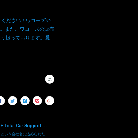
しください！ワコーズの
。また、ワコーズの販売
取り扱っております。愛
高崎で輸入車修理 中古車売買 コーディングならBLAZE（ブレイズ）へ│BLAZE Total Car Support & Modify in Takasaki Gunma
）という会社名に込められた