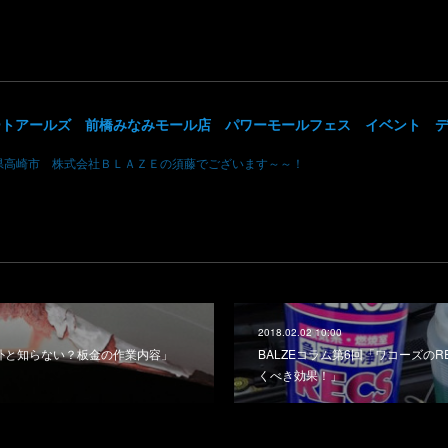
県高崎市 株式会社ＢＬＡＺＥの須藤でございます～～！
2018.02.02 10:00
意外と知らない？板金の作業内容」
BALZEコラム第6回「ワコーズのR
くべき効果！」