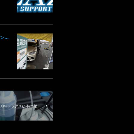
レクサス LS 500h オートアールズ 前橋みなみモール店 パワーモールフェス イベント デントリペア 鈑金修理 塗装 出店 キズ へこみ 国産車 輸入車 雹 群馬 高崎 前橋
ECS(レックス)が持つ驚