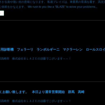
さかる炎や強い光の意味になります。 私達ブレイズは、車業界の常識を覆す、高次
かなえます。 We rush to you like a "BLAZE" to solve your problems...
ー
県高崎市 株式会社ＢＬＡＺＥの須藤でございます～～！
しくお願い致します。 本日より通常営業開始 群馬 高崎
県高崎市 株式会社ＢＬＡＺＥの須藤でございます～～！