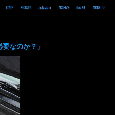
STAFF
RECRUIT
Instagram
ARCHIVE
Goo Pit
MORE
必要なのか？」