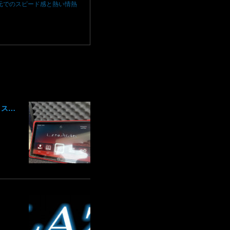
元でのスピード感と熱い情熱
レオナルド Leonardo 専用診断機 フェラーリ ランボルギーニ マクラーレン ロールスロイス アストンマーチン ベントレー マセラッティ 関東 北関東 群馬 高崎