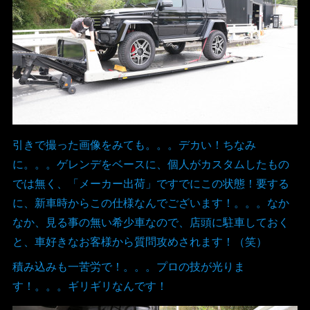
引きで撮った画像をみても。。。デカい！ちなみ
に。。。ゲレンデをベースに、個人がカスタムしたもの
では無く、「メーカー出荷」ですでにこの状態！要する
に、新車時からこの仕様なんでございます！。。。なか
なか、見る事の無い希少車なので、店頭に駐車しておく
と、車好きなお客様から質問攻めされます！（笑）
積み込みも一苦労で！。。。プロの技が光りま
す！。。。ギリギリなんです！