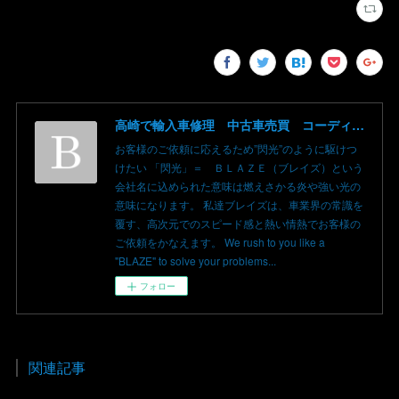
高崎で輸入車修理 中古車売買 コーディングならBLAZE（ブレイズ）へ│BLAZE Total Car Support & Modify in Takasaki Gunma
お客様のご依頼に応えるため”閃光”のように駆けつ
けたい 「閃光」＝ ＢＬＡＺＥ（ブレイズ）という
会社名に込められた意味は燃えさかる炎や強い光の
意味になります。 私達ブレイズは、車業界の常識を
覆す、高次元でのスピード感と熱い情熱でお客様の
ご依頼をかなえます。 We rush to you like a
"BLAZE" to solve your problems...
フォロー
関連記事