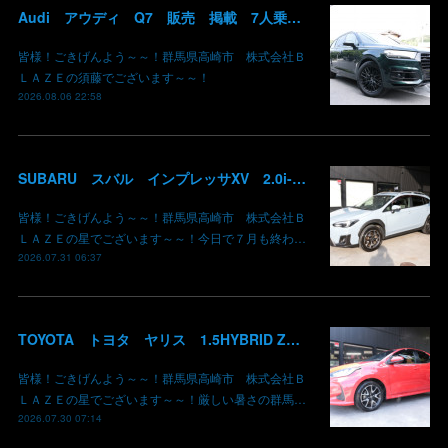
Audi アウディ Q7 販売 掲載 7人乗り リアモニター サンルーフ 車検整備2年付き 群馬 高崎
皆様！ごきげんよう～～！群馬県高崎市 株式会社Ｂ
ＬＡＺＥの須藤でございます～～！
2026.08.06 22:58
SUBARU スバル インプレッサXV 2.0i-L EyeSight AWD 御納車 GT7 群馬県高崎市 株式会社BLAZE
皆様！ごきげんよう～～！群馬県高崎市 株式会社Ｂ
ＬＡＺＥの星でございます～～！今日で７月も終わ…
2026.07.31 06:37
TOYOTA トヨタ ヤリス 1.5HYBRID Z 御納車 MXPH10 コーラルクリスタルシャイン 3U7 群馬県高崎市 株式会社BLAZE
皆様！ごきげんよう～～！群馬県高崎市 株式会社Ｂ
ＬＡＺＥの星でございます～～！厳しい暑さの群馬…
2026.07.30 07:14