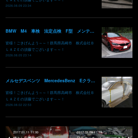
2026.08.09 23:34
BMW M4 車検 法定点検 F型 メンテナンス ロアアーム 交換 群馬 高崎
皆様！ごきげんよう～～！群馬県高崎市 株式会社Ｂ
ＬＡＺＥの須藤でございます～～！
2026.08.05 23:14
メルセデスベンツ MercedesBenz Eクラス 213 板金 鈑金 修理 ドア バンパー サイドスカート クォーターパネル 保険 群馬 高崎
皆様！ごきげんよう～～！群馬県高崎市 株式会社Ｂ
ＬＡＺＥの須藤でございます～～！
2026.08.02 22:53
2017.01.11 11:00
2017.01.09 11:19
懐かしい感じです
日光サーキットに行ってきま