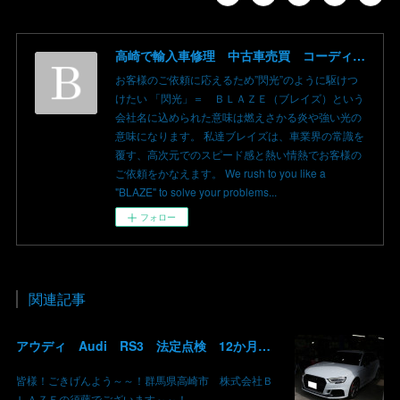
高崎で輸入車修理 中古車売買 コーディングならBLAZE（ブレイズ）へ│BLAZE Total Car Support & Modify in Takasaki Gunma
お客様のご依頼に応えるため”閃光”のように駆けつ
けたい 「閃光」＝ ＢＬＡＺＥ（ブレイズ）という
会社名に込められた意味は燃えさかる炎や強い光の
意味になります。 私達ブレイズは、車業界の常識を
覆す、高次元でのスピード感と熱い情熱でお客様の
ご依頼をかなえます。 We rush to you like a
"BLAZE" to solve your problems...
フォロー
関連記事
アウディ Audi RS3 法定点検 12か月点検 エンジンオイル 交換 WAKO'S ワコーズ グーピット 群馬 高崎
皆様！ごきげんよう～～！群馬県高崎市 株式会社Ｂ
ＬＡＺＥの須藤でございます～～！