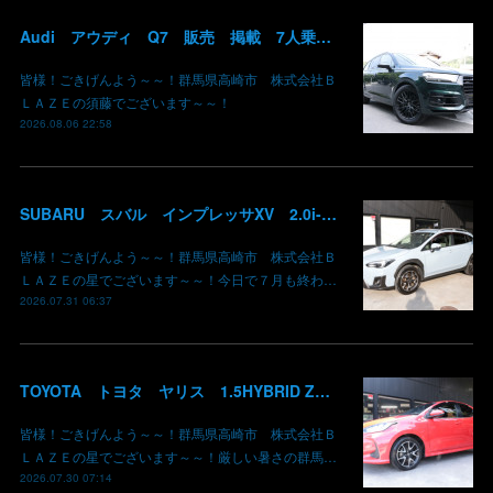
Audi アウディ Q7 販売 掲載 7人乗り リアモニター サンルーフ 車検整備2年付き 群馬 高崎
皆様！ごきげんよう～～！群馬県高崎市 株式会社Ｂ
ＬＡＺＥの須藤でございます～～！
2026.08.06 22:58
SUBARU スバル インプレッサXV 2.0i-L EyeSight AWD 御納車 GT7 群馬県高崎市 株式会社BLAZE
皆様！ごきげんよう～～！群馬県高崎市 株式会社Ｂ
ＬＡＺＥの星でございます～～！今日で７月も終わ…
2026.07.31 06:37
TOYOTA トヨタ ヤリス 1.5HYBRID Z 御納車 MXPH10 コーラルクリスタルシャイン 3U7 群馬県高崎市 株式会社BLAZE
皆様！ごきげんよう～～！群馬県高崎市 株式会社Ｂ
ＬＡＺＥの星でございます～～！厳しい暑さの群馬…
2026.07.30 07:14