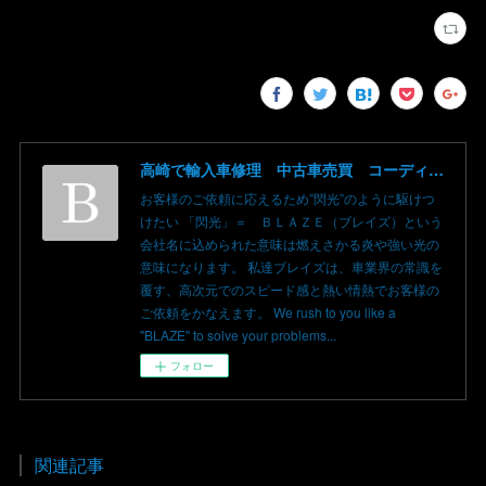
高崎で輸入車修理 中古車売買 コーディングならBLAZE（ブレイズ）へ│BLAZE Total Car Support & Modify in Takasaki Gunma
お客様のご依頼に応えるため”閃光”のように駆けつ
けたい 「閃光」＝ ＢＬＡＺＥ（ブレイズ）という
会社名に込められた意味は燃えさかる炎や強い光の
意味になります。 私達ブレイズは、車業界の常識を
覆す、高次元でのスピード感と熱い情熱でお客様の
ご依頼をかなえます。 We rush to you like a
"BLAZE" to solve your problems...
フォロー
関連記事