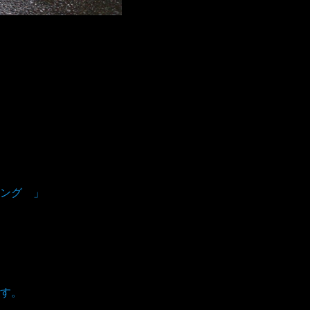
ング 」
す。