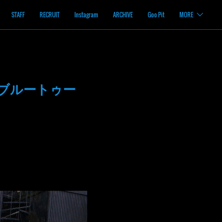
STAFF
RECRUIT
Instagram
ARCHIVE
Goo Pit
MORE
ブルートゥー